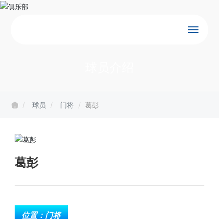
首页
球员介绍
球队
球员
门将
葛彭
赛事
俱乐部
葛彭
新闻
联系
位置：门将