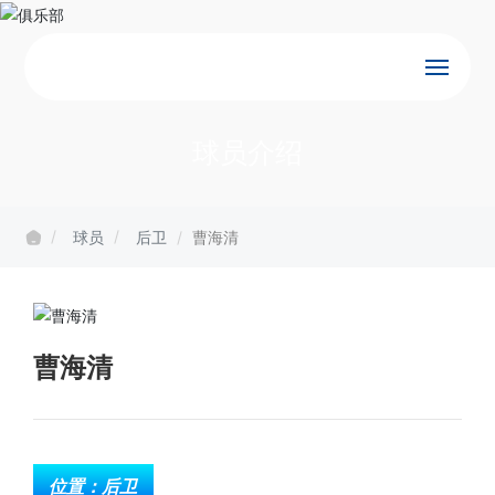
首页
球员介绍
球队
球员
后卫
曹海清
赛事
俱乐部
曹海清
新闻
联系
位置：后卫